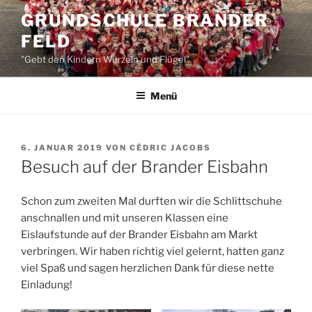
Zum
GRUNDSCHULE BRANDER
Inhalt
FELD
springen
"Gebt den Kindern Wurzeln und Flügel"
Menü
VERÖFFENTLICHT
6. JANUAR 2019
VON
CÉDRIC JACOBS
AM
Besuch auf der Brander Eisbahn
Schon zum zweiten Mal durften wir die Schlittschuhe
anschnallen und mit unseren Klassen eine
Eislaufstunde auf der Brander Eisbahn am Markt
verbringen. Wir haben richtig viel gelernt, hatten ganz
viel Spaß und sagen herzlichen Dank für diese nette
Einladung!