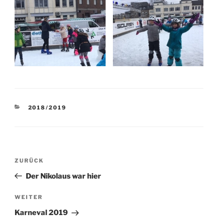
KATEGORIEN
2018/2019
Beitragsnavigation
Vorheriger
ZURÜCK
Beitrag
Der Nikolaus war hier
Nächster
WEITER
Beitrag
Karneval 2019